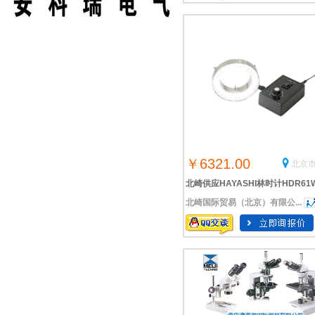
￥6321.00
北京市
北崎供应HAYASHI林时计HDR61
北崎国际贸易（北京）有限公...
体视显微镜的环形 LED 照明器