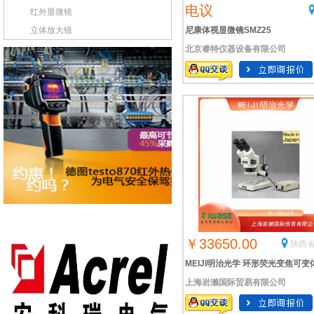
电议
红外显微镜
立体放大镜
尼康体视显微镜SMZ25
北京睿特仪器设备有限公司
￥33650.00
陕西省
MEIJI明治光学 环形荧光变焦可变
上海岩濑国际贸易有限公司
显微镜 EMZ-10HP/10/305