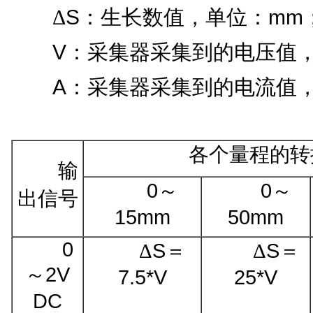
S
mm
Δ
：
生长数值，单位：
V
：采集器采集到的电压值
A
：采集器采集到的电流值
各个量程的转
输
0
0
～
～
出信号
15mm
50mm
0
S
S
Δ
＝
Δ
＝
2V
～
7.5
*
V
25
*
V
DC