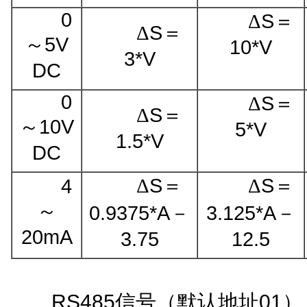
0
S
Δ
＝
S
Δ
＝
5V
～
10
*
V
3
*
V
DC
0
S
Δ
＝
S
Δ
＝
10V
～
5
*
V
1.5
*
V
DC
S
S
4
Δ
＝
Δ
＝
～
0.9375
*A
3.125
*A
－
－
20mA
3.75
12.5
RS485
01
信号（默认地址
）