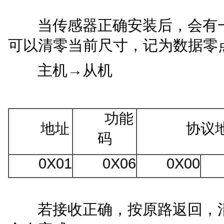
当
传感器
正确
安装后，会有
可以清零
当前
尺寸，
记为
数据零
→
主机
从机
功能
地址
协议
码
0
X
0
1
0
X06
0
X
00
若接收正确，按原路返回，