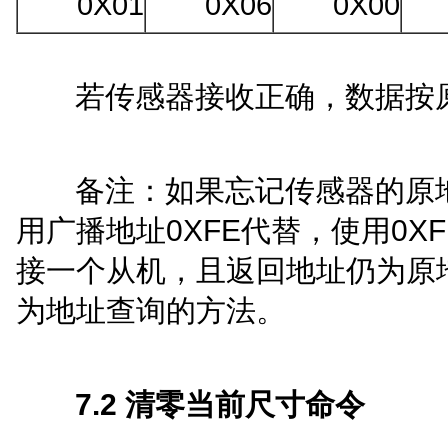
0
X
01
0
X
06
0X00
若传感器接收正确，数据按
备注：
如果忘记传感器的
原
0
XFE
0
XF
用广播地址
代替
，使用
接一个从机
，且返回地址仍为原
为地址查询的方法。
7
.2
清零当前尺寸命令