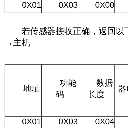
0
X
0
1
0
X
03
0
X
00
若传感器接收正确，返回以
→
主机
功能
数据
地址
器
码
长度
0
X
0
1
0
X
03
0
X
0
4