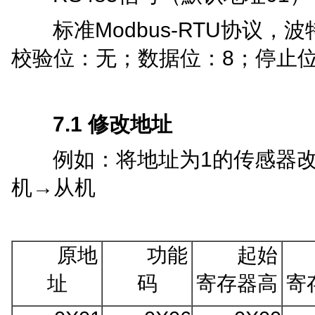
Modbus-RTU
标准
协议，波
8
校验位：无；数据位：
；停止
7
.1
修改地址
1
例如：将地址为
的传感器
→
机
从机
原地
功能
起始
址
码
寄存器高
寄