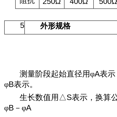
阻抗
250Ω
400Ω
500
5
外形规格
A
测量阶段起始直径用
φ
表示
B
φ
表示。
S
生长数值用
△
表示，换算
B
A
φ
－
φ