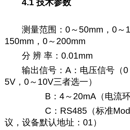
4.1
技术参数
0
50
mm
0
测量范围：
～
，
～
150mm
0
200mm
，
～
0.01mm
分
辨
率：
A
0
输出信号：
：电压信号（
5V
0
10
V
，
～
三
者选一）
B
4
20mA
：
～
（电流
C
RS485
Mod
：
（标准
01
议，设备默认地址：
）