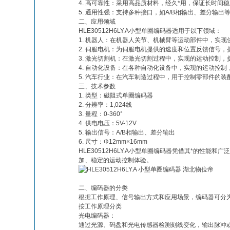
4. 高可靠性：采用高品质材料，经久*用，保证长时间
5. 通用性强：支持多种接口，如A/B相输出、差分输
二、应用领域
HLE30512H6LY.A小型单圈编码器适用于以下领域：
1. 机器人：在机器人关节、机械臂等运动部件中，实现
2. 伺服电机：为伺服电机提供的速度和位置反馈信号，
3. 激光切割机：在激光切割过程中，实现的运动控制，
4. 自动化设备：在各种自动化设备中，实现的运动控制
5. 汽车行业：在汽车制造过程中，用于控制零部件的装
三、技术参数
1. 类型：磁阻式单圈编码器
2. 分辨率：1,024线
3. 量程：0-360°
4. 供电电压：5V-12V
5. 输出信号：A/B相输出、差分输出
6. 尺寸：Φ12mm×16mm
HLE30512H6LY.A小型单圈编码器凭借其*的性
加、稳定的运动控制体验。
二、编码器的分类
根据工作原理、信号输出方式和应用场景，编码器可分
按工作原理分类
光电编码器：
通过光源、码盘和光电传感器检测刻线变化，输出脉冲