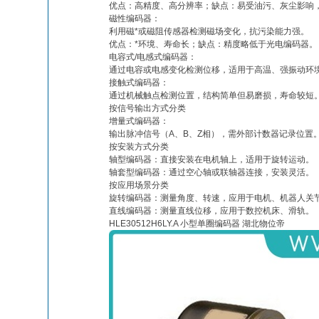
优点：高精度、高分辨率；缺点：易受油污、灰尘影响
磁性编码器：
利用磁*或磁阻传感器检测磁场变化，抗污染能力强。
优点：*环境、寿命长；缺点：精度略低于光电编码器。
电容式/电感式编码器：
通过电容或电感变化检测位移，适用于高温、强振动环
接触式编码器：
通过机械触点检测位置，结构简单但易磨损，寿命较短
按信号输出方式分类
增量式编码器：
输出脉冲信号（A、B、Z相），需外部计数器记录位置
按安装方式分类
轴型编码器：直接安装在电机轴上，适用于旋转运动。
轴套型编码器：通过空心轴或联轴器连接，安装灵活。
按应用场景分类
旋转编码器：测量角度、转速，应用于电机、机器人关
直线编码器：测量直线位移，应用于数控机床、滑轨。
HLE30512H6LY.A 小型单圈编码器 湖北物位帝